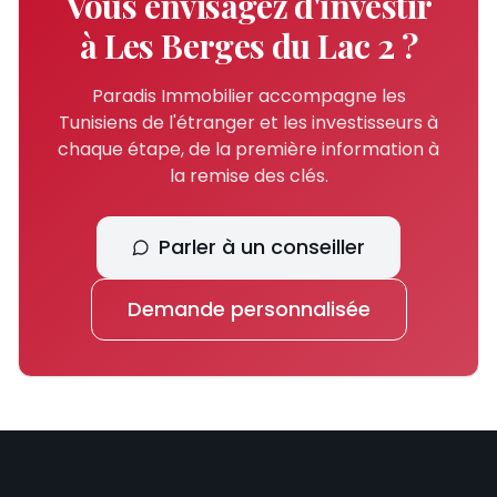
Vous envisagez d'investir
à
Les Berges du Lac 2
?
Paradis Immobilier accompagne les
Tunisiens de l'étranger et les investisseurs à
chaque étape, de la première information à
la remise des clés.
Parler à un conseiller
Demande personnalisée