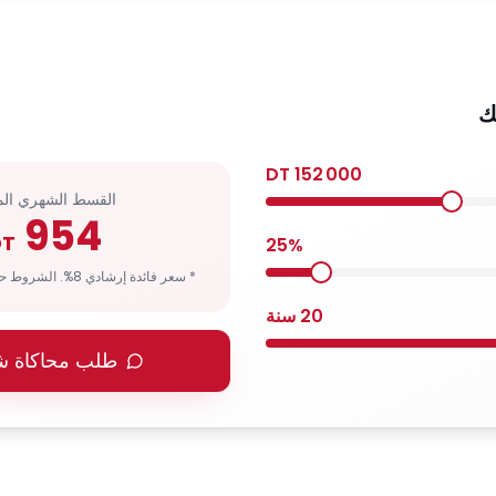
ك
DT
152 000
القسط الشهري الم
954
DT
25
%
* سعر فائدة إرشادي 8%. الشروط حسب ملف المغترب.
20
سنة
طلب محاكاة 