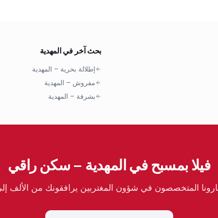
بحث آخر في المهدية
إطلالة بحرية
–
المهدية
مفروش
–
المهدية
بشرفة
–
المهدية
فيلا بمسبح في المهدية – سكن راقي
ونا المتخصصون في شؤون المغتربين يرافقونك من الألف إلى ا