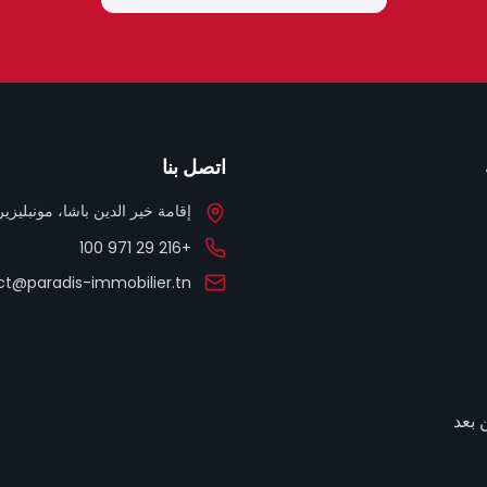
اتصل بنا
إقامة خير الدين باشا، مونبليزير، 
+216 29 971 100
t@paradis-immobilier.tn
 بعد