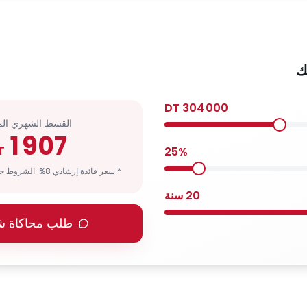
ك
DT
304 000
القسط الشهري الم
1 907
T
25
%
* سعر فائدة إرشادي 8%. الشروط حسب ملف المغترب.
20
سنة
طلب محاكاة 