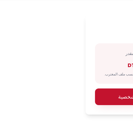
قدر
D
شخصية