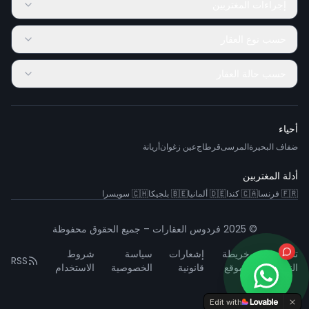
إجراءات المغتربين
حسب نوع العقار
حسب حالة العقار
أحياء
ضفاف البحيرة
المرسى
قرطاج
عين زغوان
أريانة
أدلة المغتربين
🇫🇷
فرنسا
🇨🇦
كندا
🇩🇪
ألمانيا
🇧🇪
بلجيكا
🇨🇭
سويسرا
© 2025 فردوس العقارات – جميع الحقوق محفوظة
تشخيص
خريطة
إشعارات
سياسة
شروط
RSS
النظام
الموقع
قانونية
الخصوصية
الاستخدام
Edit with