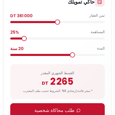
حاكي تمويلك
ثمن العقار
361 000
DT
المساهمة
%
25
المدة
20
سنة
القسط الشهري المقدر
2 265
DT
* سعر فائدة إرشادي 8%. الشروط حسب ملف المغترب.
طلب محاكاة شخصية