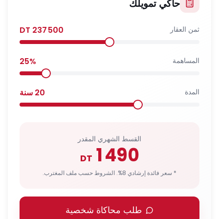
حاكي تمويلك
ثمن العقار
237 500
DT
المساهمة
%
25
المدة
20
سنة
القسط الشهري المقدر
1 490
DT
* سعر فائدة إرشادي 8%. الشروط حسب ملف المغترب.
طلب محاكاة شخصية