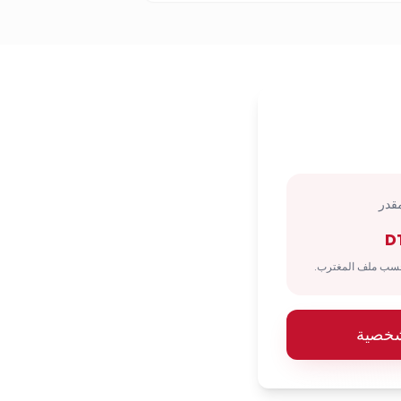
قدر
D
شخصية