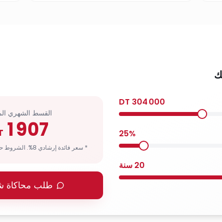
ك
DT
304 000
القسط الشهري الم
1 907
T
25
%
* سعر فائدة إرشادي 8%. الشروط حسب ملف المغترب.
20
سنة
طلب محاكاة 