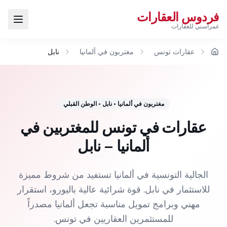
فردوس العقارات
غمراسني للعقارات
عقارات تونس
مغتربون في ألمانيا
نابل
الرئيسية
مغتربون في ألمانيا
•
نابل
•
الوطن القبلي
عقارات في تونس للمغتربين في
ألمانيا – نابل
الجالية التونسية في ألمانيا تستفيد من شروط مميزة
للاستثمار في نابل. قوة شرائية عالية باليورو، استقرار
مهني وبرامج تمويل مناسبة تجعل ألمانيا مصدراً
للمستثمرين العقاريين في تونس.