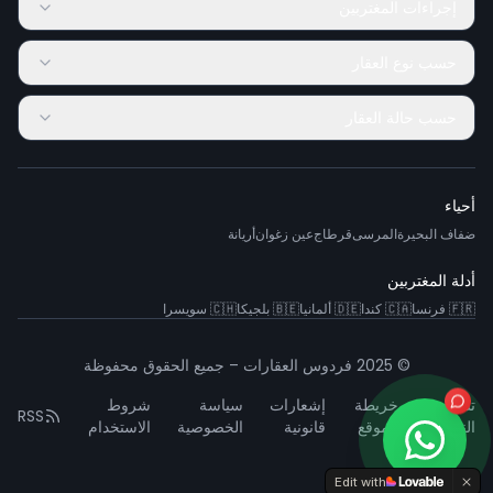
إجراءات المغتربين
حسب نوع العقار
حسب حالة العقار
أحياء
ضفاف البحيرة
المرسى
قرطاج
عين زغوان
أريانة
أدلة المغتربين
🇫🇷
فرنسا
🇨🇦
كندا
🇩🇪
ألمانيا
🇧🇪
بلجيكا
🇨🇭
سويسرا
© 2025 فردوس العقارات – جميع الحقوق محفوظة
تشخيص
خريطة
إشعارات
سياسة
شروط
RSS
النظام
الموقع
قانونية
الخصوصية
الاستخدام
Edit with