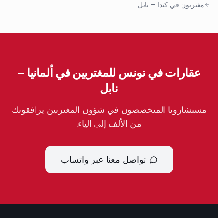
مغتربون في كندا
–
نابل
عقارات في تونس للمغتربين في ألمانيا –
نابل
مستشارونا المتخصصون في شؤون المغتربين يرافقونك
من الألف إلى الياء.
تواصل معنا عبر واتساب