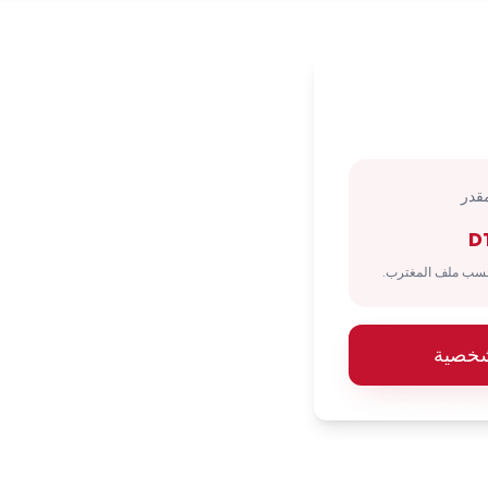
قدر
D
شخصية