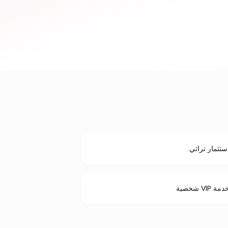
ستثمار تراثي
مة VIP شخصية