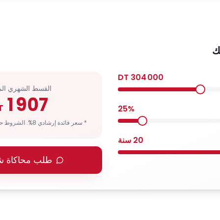
ك
DT
304 000
القسط الشهري الم
1 907
T
25
%
* سعر فائدة إرشادي 8%. الشروط حسب ملف المغترب.
20
سنة
طلب محاكاة 