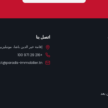
اتصل بنا
إقامة خير الدين باشا، مونبليزير، 
+216 29 971 100
t@paradis-immobilier.tn
 بعد