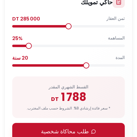
حاكي تمويلك
ثمن العقار
285 000
DT
المساهمة
%
25
المدة
20
سنة
القسط الشهري المقدر
1 788
DT
* سعر فائدة إرشادي 8%. الشروط حسب ملف المغترب.
طلب محاكاة شخصية