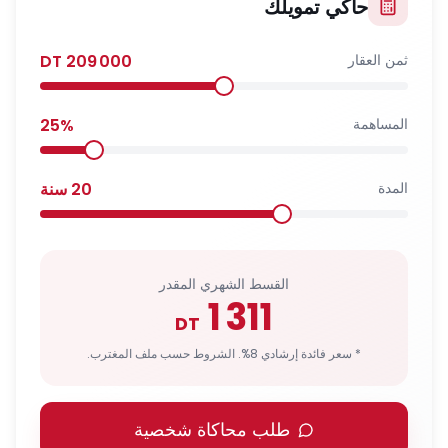
حاكي تمويلك
ثمن العقار
209 000
DT
المساهمة
%
25
المدة
20
سنة
القسط الشهري المقدر
1 311
DT
* سعر فائدة إرشادي 8%. الشروط حسب ملف المغترب.
طلب محاكاة شخصية