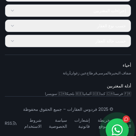
إجراءات المغتربين
حسب نوع العقار
حسب حالة العقار
أحياء
ضفاف البحيرة
المرسى
قرطاج
عين زغوان
أريانة
أدلة المغتربين
🇫🇷
فرنسا
🇨🇦
كندا
🇩🇪
ألمانيا
🇧🇪
بلجيكا
🇨🇭
سويسرا
© 2025 فردوس العقارات – جميع الحقوق محفوظة
تشخيص
خريطة
إشعارات
سياسة
شروط
RSS
النظام
الموقع
قانونية
الخصوصية
الاستخدام