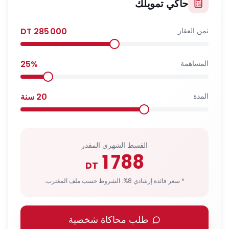
حاكي تمويلك
ثمن العقار
285 000
DT
المساهمة
%
25
المدة
20
سنة
القسط الشهري المقدر
1 788
DT
* سعر فائدة إرشادي 8%. الشروط حسب ملف المغترب.
طلب محاكاة شخصية