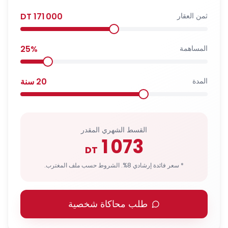
ثمن العقار
171 000
DT
المساهمة
%
25
المدة
20
سنة
القسط الشهري المقدر
1 073
DT
* سعر فائدة إرشادي 8%. الشروط حسب ملف المغترب.
طلب محاكاة شخصية