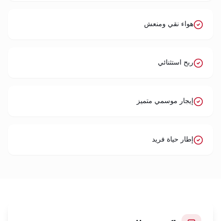
هواء نقي ومنعش
ربح استثنائي
إيجار موسمي متميز
إطار حياة فريد