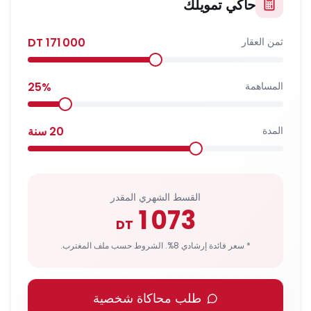
حاكي تمويلك
ثمن العقار
171 000
DT
المساهمة
%
25
المدة
20
سنة
القسط الشهري المقدر
1 073
DT
* سعر فائدة إرشادي 8%. الشروط حسب ملف المغترب.
طلب محاكاة شخصية