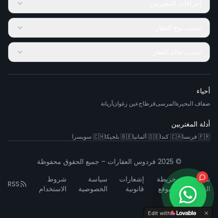
إجراءات المغتربين
حسب نوع العقار
حسب حالة العقار
أحياء
ضفاف البحيرة
المرسى
قرطاج
عين زغوان
أريانة
أدلة المغتربين
🇫🇷
فرنسا
🇨🇦
كندا
🇩🇪
ألمانيا
🇧🇪
بلجيكا
🇨🇭
سويسرا
© 2025 فردوس العقارات – جميع الحقوق محفوظة
تشخيص
خريطة
إشعارات
سياسة
شروط
RSS
النظام
الموقع
قانونية
الخصوصية
الاستخدام
Edit with