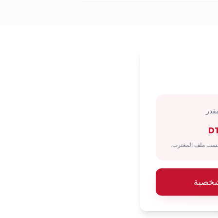
قدر
D
شخصية