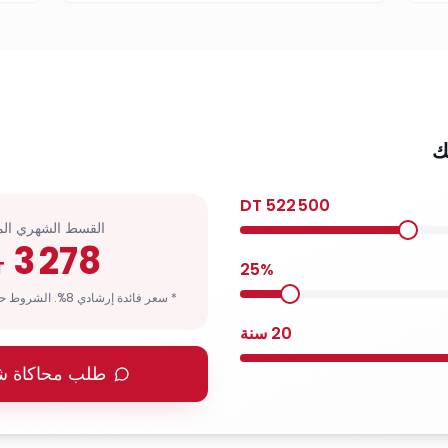
ك
DT
522 500
القسط الشهري الم
3 278
T
25
%
* سعر فائدة إرشادي 8%. الشروط حسب ملف المغترب.
20
سنة
طلب محاكاة 