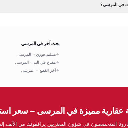
رات في المرسى؟
بحث آخر في المرسى
تسليم فوري
–
المرسى
مفتاح في اليد
–
المرسى
آخر القطع
–
المرسى
عقارية مميزة في المرسى – سعر استث
ونا المتخصصون في شؤون المغتربين يرافقونك من الألف إلى ا