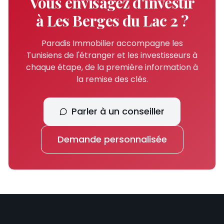
Vous envisagez d'investir
à
Les Berges du Lac 2
?
Paradis Immobilier accompagne les
Tunisiens de l'étranger et les investisseurs à
chaque étape, de la première information à
la remise des clés.
Parler à un conseiller
Demande personnalisée