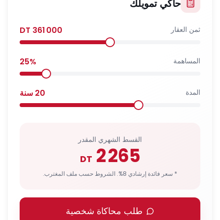
حاكي تمويلك
ثمن العقار
361 000
DT
المساهمة
%
25
المدة
20
سنة
القسط الشهري المقدر
2 265
DT
* سعر فائدة إرشادي 8%. الشروط حسب ملف المغترب.
طلب محاكاة شخصية