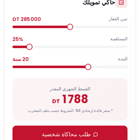
حاكي تمويلك
ثمن العقار
285 000
DT
المساهمة
%
25
المدة
20
سنة
القسط الشهري المقدر
1 788
DT
* سعر فائدة إرشادي 8%. الشروط حسب ملف المغترب.
طلب محاكاة شخصية