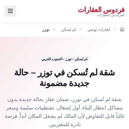
فردوس العقارات
غمراسني للعقارات
عقارات تونس
لم يُسكن
توزر
الرئيسية
لم يُسكن
•
توزر
•
الجنوب الغربي
شقة لم تُسكن في توزر – حالة
جديدة مضمونة
شقة لم تُسكن في توزر، ضمان عقار بحالة جديدة بدون
مشاكل انتظار البناء. أول إشغال، تشطيبات سليمة وسعر
غالباً قابل للتفاوض لأن المالك لم يشغل المكان أبداً. فرصة
نادرة للمغتربين.