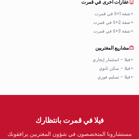
عقارات أخرى في
قمرت
شقة S+1
في
قمرت
شقة S+2
في
قمرت
شقة S+3
في
قمرت
مشاريع المغتربين
فيلا
–
استثمار إيجاري
فيلا
–
سكن ثانوي
فيلا
–
تسليم فوري
فيلا في قمرت بانتظارك
مستشارونا المتخصصون في شؤون المغتربين يرافقونك