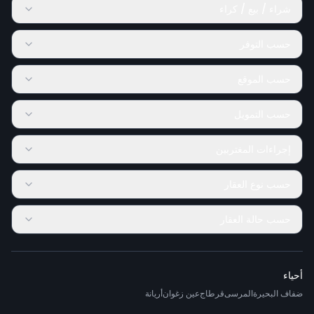
شراء / بيع / كراء
حسب التوفر
حسب الموقع
حسب التمويل
إجراءات المغتربين
حسب نوع العقار
حسب حالة العقار
أحياء
ضفاف البحيرة
المرسى
قرطاج
عين زغوان
أريانة