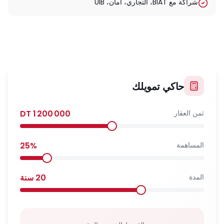
شراكة مع BIAT، التجاري، أمان، UIB
حاكي تمويلك
ثمن العقار
1 200 000
DT
المساهمة
%
25
المدة
20
سنة