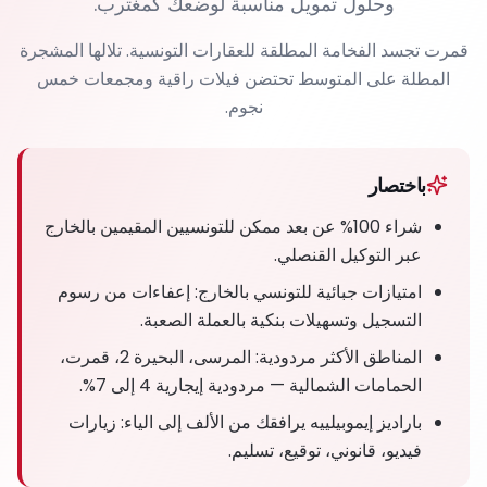
وحلول تمويل مناسبة لوضعك كمغترب.
قمرت تجسد الفخامة المطلقة للعقارات التونسية. تلالها المشجرة
المطلة على المتوسط تحتضن فيلات راقية ومجمعات خمس
نجوم.
باختصار
شراء 100% عن بعد ممكن للتونسيين المقيمين بالخارج
عبر التوكيل القنصلي.
امتيازات جبائية للتونسي بالخارج: إعفاءات من رسوم
التسجيل وتسهيلات بنكية بالعملة الصعبة.
المناطق الأكثر مردودية: المرسى، البحيرة 2، قمرت،
الحمامات الشمالية — مردودية إيجارية 4 إلى 7%.
باراديز إيموبيلييه يرافقك من الألف إلى الياء: زيارات
فيديو، قانوني، توقيع، تسليم.