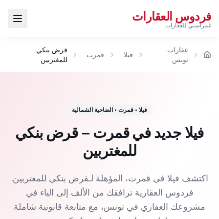
فردوس العقارات
غمراسني للعقارات
عقارات
قرض بنكي
فيلا
قمرت
الرئيسية
تونس
للمغتربين
فيلا
•
قمرت
•
الضاحية الشمالية
فيلا جديد في قمرت – قرض بنكي
للمغتربين
اكتشف فيلا في قمرت، المؤهلة لـقرض بنكي للمغتربين.
فردوس العقارية ترافقك من الألف إلى الياء في
مشروعك العقاري في تونس، مع متابعة قانونية شاملة